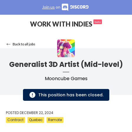
Join us
on
WORK WITH INDIES
beta
Back to all jobs
Generalist 3D Artist (Mid-level)
Mooncube Games
This position has been closed.
POSTED
DECEMBER 22, 2024
Contract
Quebec
Remote