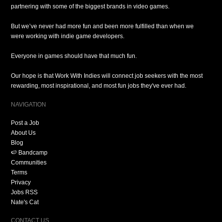
partnering with some of the biggest brands in video games.
But we’ve never had more fun and been more fulfilled than when we
were working with indie game developers.
Everyone in games should have that much fun.
Our hope is that Work With Indies will connect job seekers with the most
rewarding, most inspirational, and most fun jobs they've ever had.
NAVIGATION
Post a Job
About Us
Blog
🍉 Bandcamp
Communities
Terms
Privacy
Jobs RSS
Nate's Cat
CONTACT US