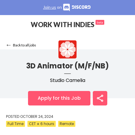
Join us
on
WORK WITH INDIES
beta
Back to all jobs
3D Animator (M/F/NB)
Studio Camelia
Apply for this Job
POSTED
OCTOBER 24, 2024
Full Time
CET ± 6 hours
Remote